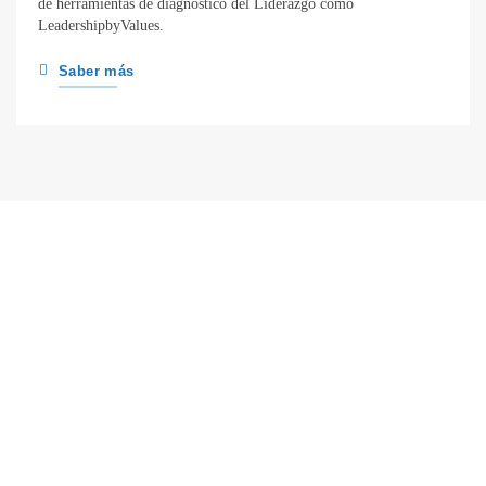
de herramientas de diagnóstico del Liderazgo como
LeadershipbyValues.
Saber más
Vivir alineado con tus valores es el
camino para conseguir una vida plena
Nuestro objetivo principal es ayudarte a lograrlo
mediante una metodología con base científica basada en
más de 35 años de investigación.
Accede ahora a nuestros cursos