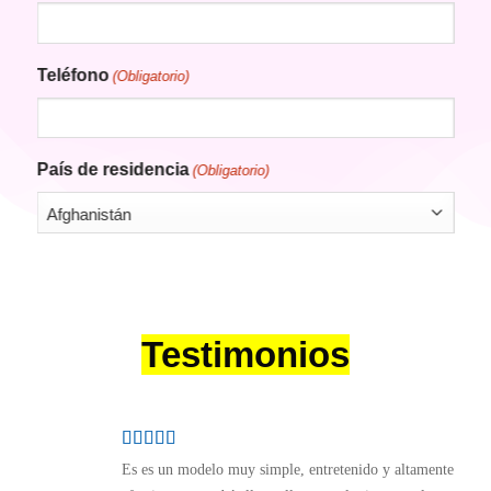
Teléfono
(Obligatorio)
País de residencia
(Obligatorio)
Consentimiento
(Obligatorio)
He leído y acepto la política de privacidad.
(Obligatorio)
Zinquo te informa que los datos de carácter personal que nos proporciones serán
tratados por Zinquo como responsable de esta web. La finalidad es para enviarte
Testimonios
contenidos gratuitos, así como promociones de productos y/o servicios (prospección
comercial). Tu legitimación se realiza a través del consentimiento. Destinatarios :
debes saber que los datos que nos facilitas estarán ubicados en la plataforma
Infusionsoft, ubicada en EEUU y acogida el EU Privacy Shield. Podrás ejercer tus
derechos de acceso, rectificación, limitación y suprimir los datos en
soporte@zinquo.com así como el derecho a presentar una reclamación ante una
autoridad de control. Para más información consulta www.zinquo.com/politica-de-
privacidad
Es es un modelo muy simple, entretenido y altamente