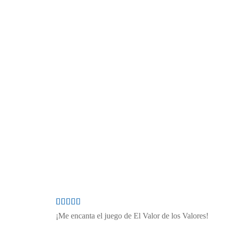
A medida que se juega, los jugadores recapacitan a cerca de
sus
valores
y cómo éstos son presentes en su forma de
relacionarse con el mundo.
En síntesis,
El Valor de los Valores
proporciona un
fácil y
divertido
método
que permite entender el rol de los
valores en el día a día. De ahí que se dirija a una amplia
variedad de públicos:
niños, padres, abuelos, educadores,
coaches, terapeutas, managers, organizaciones
o
cualquiera que aprecie
la vital importancia
de los valores en
el mundo que nos rodea.
¡Me encanta el juego de El Valor de los Valores!