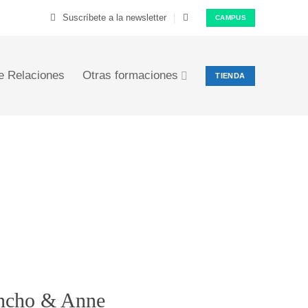
Suscríbete a la newsletter
CAMPUS
e Relaciones
Otras formaciones
TIENDA
ra: 297,00€.
ctual es: 197,00€.
ncho & Anne