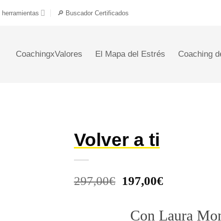
 herramientas
🔎 Buscador Certificados
CoachingxValores
El Mapa del Estrés
Coaching d
Volver a ti
El precio original e
El precio a
297,00
€
197,00
€
Con Laura Mo