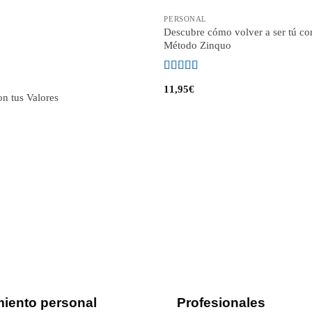
PERSONAL
Descubre cómo volver a ser tú co
Método Zinquo
Valorado
11,95
€
con
4
de
n tus Valores
5
miento personal
Profesionales