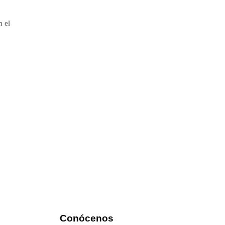
n el
Conócenos