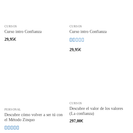
CURSOS
CURSOS
Curso intro Confianza
Curso intro Confianza
29,95
€
Valorado
29,95
€
con
1
de
5
CURSOS
Descubre el valor de los valores
PERSONAL
(La confianza)
Descubre cómo volver a ser tú con
el Método Zinquo
297,00
€