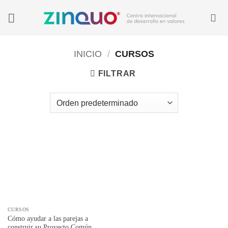
Saltar
al
contenido
INICIO
/
CURSOS
FILTRAR
CURSOS
Cómo ayudar a las parejas a
construir su Proyecto Común