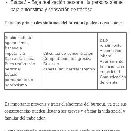
Etapa 3 – Baja realización personal: la persona siente
baja autoestima y sensación de fracaso.
Entre los principales
síntomas del burnout
podemos encontrar:
Sentimiento de
Bajo
agotamiento,
rendimiento
fracaso e
Absentismo
impotencia
Dificultad de concentración
laboral
Baja autoestima
Comportamiento agresivo
Aburrimiento
Poca realización
Dolor de
Impaciencia e
personal
cabezaTaquicardiaInsomnio
irritabilidad
Estado
Comunicación
permanente de
deficiente
nerviosismo
Es importante prevenir y tratar el síndrome del burnout, ya que sus
consecuencias pueden llegar a ser graves y afectar la vida social y
familiar del trabajador.