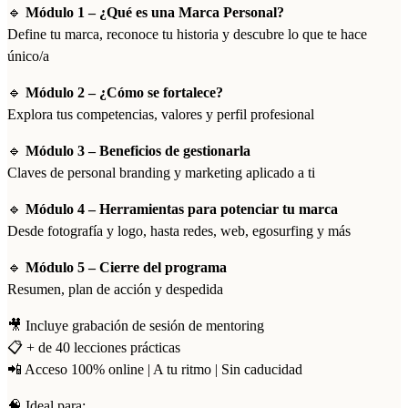
autoridad
🔹
Módulo 1 – ¿Qué es una Marca Personal?
de
Define tu marca, reconoce tu historia y descubre lo que te hace
control.
Para
único/a
más
información
🔹
Módulo 2 – ¿Cómo se fortalece?
consulta
Explora tus competencias, valores y perfil profesional
www.zinquo.com/politica-
de-
🔹
Módulo 3 – Beneficios de gestionarla
privacidad
(Obligatorio)
Claves de personal branding y marketing aplicado a ti
🔹
Módulo 4 – Herramientas para potenciar tu marca
Desde fotografía y logo, hasta redes, web, egosurfing y más
🔹
Módulo 5 – Cierre del programa
Resumen, plan de acción y despedida
🎥 Incluye grabación de sesión de mentoring
📋 + de 40 lecciones prácticas
📲 Acceso 100% online | A tu ritmo | Sin caducidad
🧠 Ideal para: