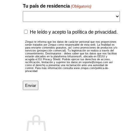
Tu país de residencia
(Obligatorio)
País
Zinquo
He leído y acepto la política de privacidad.
te
informa
Zinquo te informa que los datos de carácter personal que nos proporciones
serán tratados por Zinquo como responsable de esta web. La finalidad es
que
para enviarte contenidos gratuitos, así como promociones de productos y/o
servicios (prospección comercial). Tu legitimación se realiza a través del
los
consentimiento. Destinatarios : debes saber que los datos que nos facilitas
datos
estarán ubicados en la plataforma Infusionsoft, ubicada en EEUU y
acogida el EU Privacy Shield. Podrás ejercer tus derechos de acceso,
de
rectificación, limitación y suprimir los datos en soporte@zinquo.com así
como el derecho a presentar una reclamación ante una autoridad de
carácter
control. Para más información consulta www.zinquo.com/politica-de-
privacidad
personal
que
nos
proporciones
serán
tratados
por
Zinquo
como
responsable
de