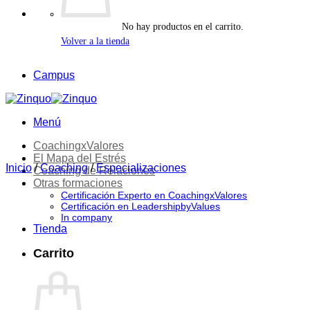
esta
web.
La
No hay productos en el carrito.
finalidad
Volver a la tienda
es
para
Campus
enviarte
contenidos
gratuitos,
así
Menú
como
promociones
CoachingxValores
de
El Mapa del Estrés
productos
Inicio
/
Coaching
/
Especializaciones
Coaching de Relaciones
y/o
Otras formaciones
servicios
Certificación Experto en CoachingxValores
(prospección
Certificación en LeadershipbyValues
comercial).
In company
Tu
Tienda
legitimación
se
Carrito
realiza
a
través
del