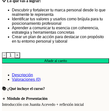
💡
Lo que vas a lograr:
Shield.
Podrás
ejercer
Descubrir y fortalecer tu marca personal desde lo que
tus
realmente te representa
derechos
Identificar tus valores y usarlos como brújula para tu
de
posicionamiento profesional
acceso,
Aprender a comunicar tu esencia con coherencia,
rectificación,
estrategia y herramientas concretas
limitación
Crear un plan de acción para destacar con propósito
y
en tu entorno personal y laboral
suprimir
los
MarcaPersonalxValores cantidad
datos
en
Añadir al carrito
soporte@zinquo.com
así
como
Descripción
el
Valoraciones (0)
derecho
a
📚
¿Qué incluye el curso?
presentar
una
🔹
Módulo de Presentación
reclamación
ante
Introducción con Juanita Acevedo + reflexión inicial
una