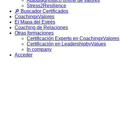
Autodiagnóstico online de valores
Stress2Resilience
🔎 Buscador Certificados
CoachingxValores
El Mapa del Estrés
Coaching de Relaciones
Otras formaciones
Certificación Experto en CoachingxValores
Certificación en LeadershipbyValues
In company
Acceder