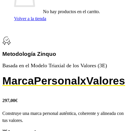
consentimiento.
Destinatarios
:
No hay productos en el carrito.
debes
Volver a la tienda
saber
que
los
datos
que
nos
Metodología Zinquo
facilitas
estarán
ubicados
Basada en el Modelo Triaxial de los Valores (3E)
en
la
MarcaPersonalxValores
plataforma
Infusionsoft,
ubicada
en
297,00
€
EEUU
y
acogida
Construye una marca personal auténtica, coherente y alineada con
el
tus valores.
EU
Privacy