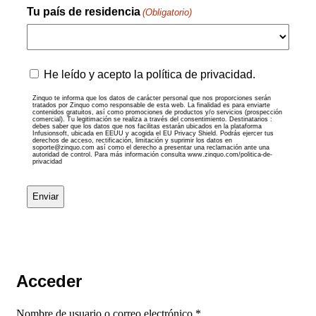
Tu país de residencia
(Obligatorio)
País
Zinquo
He leído y acepto la política de privacidad.
te
informa
Zinquo te informa que los datos de carácter personal que nos proporciones serán
tratados por Zinquo como responsable de esta web. La finalidad es para enviarte
que
contenidos gratuitos, así como promociones de productos y/o servicios (prospección
comercial). Tu legitimación se realiza a través del consentimiento. Destinatarios :
los
debes saber que los datos que nos facilitas estarán ubicados en la plataforma
datos
Infusionsoft, ubicada en EEUU y acogida el EU Privacy Shield. Podrás ejercer tus
derechos de acceso, rectificación, limitación y suprimir los datos en
de
soporte@zinquo.com así como el derecho a presentar una reclamación ante una
autoridad de control. Para más información consulta www.zinquo.com/politica-de-
carácter
privacidad
personal
que
nos
proporciones
serán
tratados
por
Zinquo
como
Acceder
responsable
de
Obligatorio
Nombre de usuario o correo electrónico
*
esta