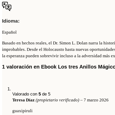
más
información
consulta
www.zinquo.com/politica-
Idioma:
de-
privacidad
Español
(Obligatorio)
Basado en hechos reales, el Dr. Simon L. Dolan narra la histor
improbables. Desde el Holocausto hasta nuevas oportunidades 
la esperanza pueden sobrevivir incluso a la adversidad más e
1 valoración en
Ebook Los tres Anillos Mágic
Valorado con
5
de 5
Teresa Díaz
(propietario verificado)
–
7 marzo 2026
guaxipiruli