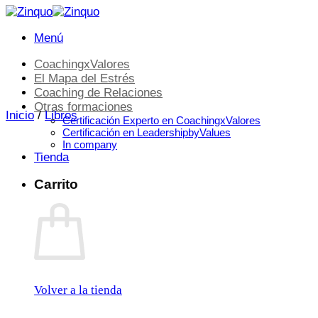
es
para
enviarte
Menú
contenidos
gratuitos,
CoachingxValores
así
El Mapa del Estrés
como
Coaching de Relaciones
promociones
Otras formaciones
de
Inicio
/
Libros
Certificación Experto en CoachingxValores
productos
Certificación en LeadershipbyValues
y/o
In company
servicios
Tienda
(prospección
comercial).
Carrito
Tu
legitimación
se
realiza
a
través
del
consentimiento.
Destinatarios
Volver a la tienda
:
debes