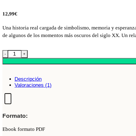
derechos
de
12,99
€
acceso,
rectificación,
limitación
Una historia real cargada de simbolismo, memoria y esperanza.
y
de algunos de los momentos más oscuros del siglo XX. Un relat
suprimir
los
datos
Ebook Los tres Anillos Mágicos cantidad
en
soporte@zinquo.com
así
como
el
Descripción
derecho
Valoraciones (1)
a
presentar
una
reclamación
ante
una
Formato:
autoridad
de
Ebook formato PDF
control.
Para