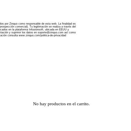
ados por Zinquo como responsable de esta web. La finalidad es
rospección comercial). Tu legitimación se realiza a través del
bicados en la plataforma Infusionsoft, ubicada en EEUU y
imitación y suprimir los datos en soporte@zinquo.com así como
mación consulta www.zinquo.com/politica-de-privacidad
No hay productos en el carrito.