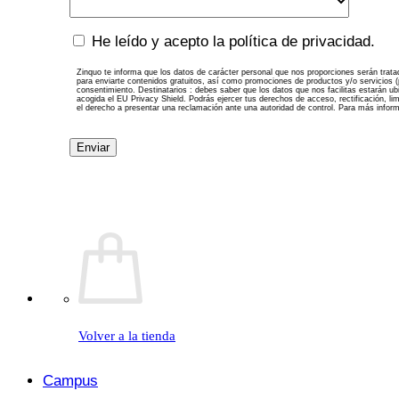
País
Zinquo
He leído y acepto la política de privacidad.
te
informa
Zinquo te informa que los datos de carácter personal que nos proporciones serán trat
para enviarte contenidos gratuitos, así como promociones de productos y/o servicios (p
que
consentimiento. Destinatarios : debes saber que los datos que nos facilitas estarán u
acogida el EU Privacy Shield. Podrás ejercer tus derechos de acceso, rectificación, l
los
el derecho a presentar una reclamación ante una autoridad de control. Para más infor
datos
de
carácter
personal
que
nos
proporciones
serán
tratados
por
Zinquo
como
responsable
de
Volver a la tienda
esta
web.
La
Campus
finalidad