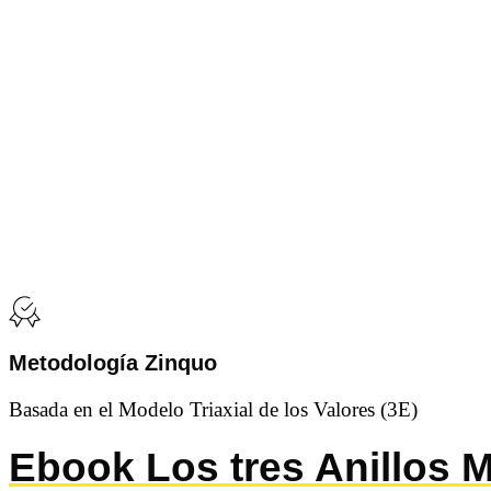
saber
que
los
datos
que
nos
facilitas
estarán
ubicados
en
la
plataforma
Infusionsoft,
ubicada
en
EEUU
y
acogida
Metodología Zinquo
el
EU
Basada en el Modelo Triaxial de los Valores (3E)
Privacy
Shield.
Podrás
Ebook Los tres Anillos 
ejercer
tus