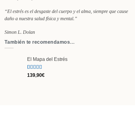
“El estrés es el desgaste del cuerpo y el alma, siempre que cause
daño a nuestra salud física y mental.”
Simon L. Dolan
También te recomendamos…
El Mapa del Estrés
Valorado
30
139,90
€
con
4.97
de
5 en base a
valoraciones
de clientes