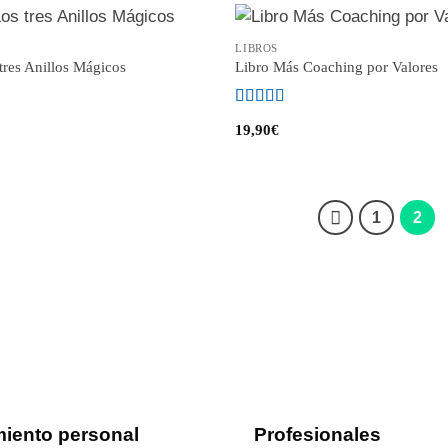
LIBROS
tres Anillos Mágicos
Libro Más Coaching por Valores
Valorado
19,90
€
con
4.73
de
5
1
2
miento personal
Profesionales