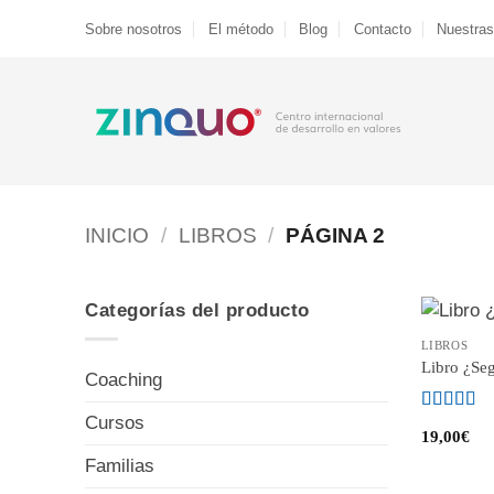
Saltar
Sobre nosotros
El método
Blog
Contacto
Nuestras
al
contenido
INICIO
/
LIBROS
/
PÁGINA 2
Categorías del producto
LIBROS
Libro ¿Se
Coaching
Cursos
Valorado
19,00
€
con
4.75
d
5
Familias