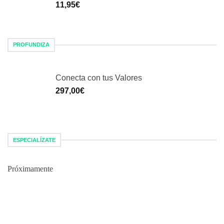
Valorado
1
11,95
€
con
4.00
de 5 en
base a
valoración
de un
PROFUNDIZA
cliente
Conecta con tus Valores
297,00
€
ESPECIALÍZATE
Próximamente