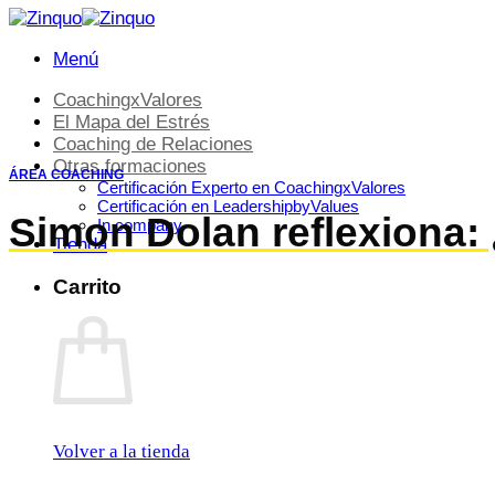
es
para
enviarte
Menú
contenidos
gratuitos,
CoachingxValores
así
El Mapa del Estrés
como
Coaching de Relaciones
promociones
Otras formaciones
de
ÁREA COACHING
Certificación Experto en CoachingxValores
productos
Certificación en LeadershipbyValues
y/o
Simon Dolan reflexiona: 
In company
servicios
Tienda
(prospección
comercial).
Carrito
Tu
legitimación
se
realiza
a
través
del
consentimiento.
Destinatarios
Volver a la tienda
:
debes