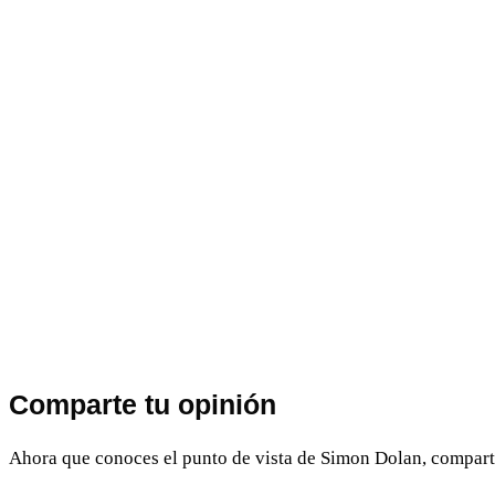
derechos
de
acceso,
rectificación,
limitación
y
suprimir
los
datos
en
soporte@zinquo.com
así
como
el
derecho
a
presentar
una
reclamación
ante
Comparte tu opinión
una
autoridad
de
Ahora que conoces el punto de vista de Simon Dolan, comparte 
control.
Para