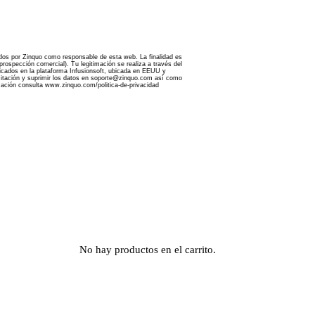
ados por Zinquo como responsable de esta web. La finalidad es
rospección comercial). Tu legitimación se realiza a través del
bicados en la plataforma Infusionsoft, ubicada en EEUU y
imitación y suprimir los datos en soporte@zinquo.com así como
mación consulta www.zinquo.com/politica-de-privacidad
No hay productos en el carrito.