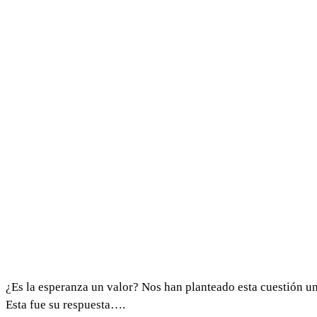
saber
que
los
datos
que
nos
facilitas
estarán
ubicados
en
la
plataforma
Infusionsoft,
ubicada
en
EEUU
y
acogida
el
EU
Privacy
Shield.
¿Es la esperanza un valor? Nos han planteado esta cuestión un
Podrás
ejercer
Esta fue su respuesta….
tus