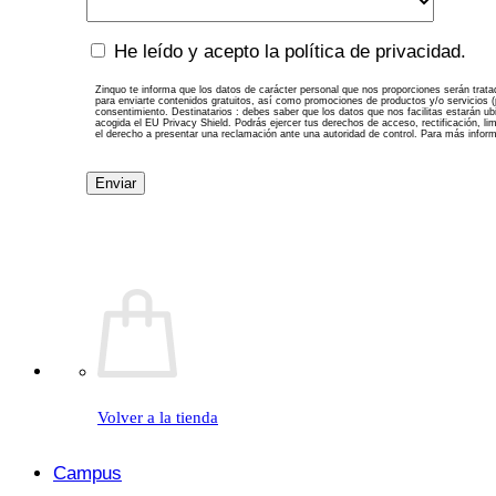
País
Zinquo
He leído y acepto la política de privacidad.
te
informa
Zinquo te informa que los datos de carácter personal que nos proporciones serán trat
para enviarte contenidos gratuitos, así como promociones de productos y/o servicios (p
que
consentimiento. Destinatarios : debes saber que los datos que nos facilitas estarán u
acogida el EU Privacy Shield. Podrás ejercer tus derechos de acceso, rectificación, l
los
el derecho a presentar una reclamación ante una autoridad de control. Para más infor
datos
de
carácter
personal
que
nos
proporciones
serán
tratados
por
Zinquo
como
responsable
de
Volver a la tienda
esta
web.
La
Campus
finalidad