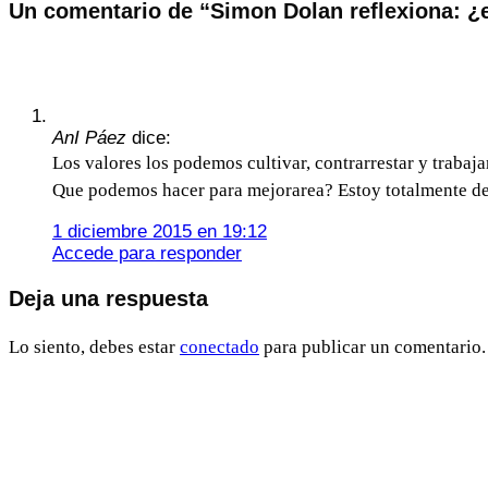
Un comentario de “
Simon Dolan reflexiona: ¿
más
información
consulta
www.zinquo.com/politica-
de-
privacidad
AnI Páez
dice:
(Obligatorio)
Los valores los podemos cultivar, contrarrestar y trabaj
Que podemos hacer para mejorarea? Estoy totalmente de 
1 diciembre 2015 en 19:12
Accede para responder
Deja una respuesta
Lo siento, debes estar
conectado
para publicar un comentario.