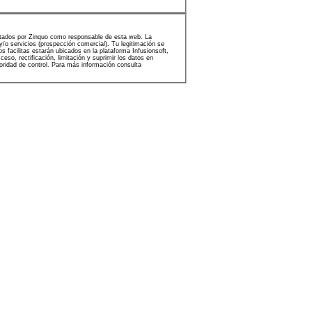
ratados por Zinquo como responsable de esta web. La
/o servicios (prospección comercial). Tu legitimación se
s facilitas estarán ubicados en la plataforma Infusionsoft,
so, rectificación, limitación y suprimir los datos en
ridad de control. Para más información consulta