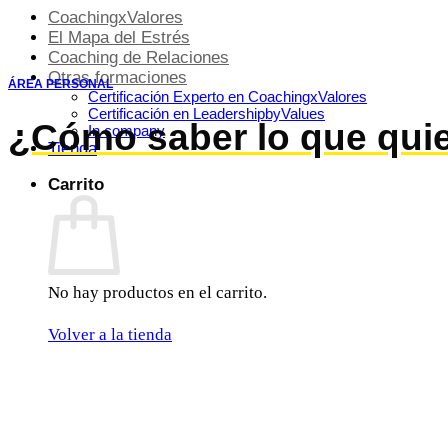
La
CoachingxValores
finalidad
El Mapa del Estrés
es
Coaching de Relaciones
para
Otras formaciones
ÁREA PERSONAL
enviarte
Certificación Experto en CoachingxValores
contenidos
Certificación en LeadershipbyValues
¿Cómo saber lo que quie
gratuitos,
In company
así
Tienda
como
Carrito
promociones
de
productos
y/o
servicios
(prospección
No hay productos en el carrito.
comercial).
Tu
Volver a la tienda
legitimación
se
realiza
a
través
del