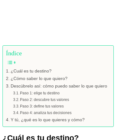
a
presentar
una
reclamación
ante
una
autoridad
de
control.
Índice
Para
más
información
¿Cuál es tu destino?
consulta
¿Cómo saber lo que quiero?
www.zinquo.com/politica-
Descúbrelo así: cómo puedo saber lo que quiero
de-
Paso 1: elige tu destino
privacidad
(Obligatorio)
Paso 2: descubre tus valores
Paso 3: define tus valores
Paso 4: analiza tus decisiones
Y tú, ¿qué es lo que quieres y cómo?
¿Cuál es tu destino?