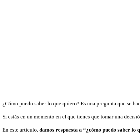
consentimiento.
Destinatarios
:
debes
saber
que
los
datos
que
nos
facilitas
estarán
ubicados
en
la
plataforma
¿Cómo puedo saber lo que quiero? Es una pregunta que se hace
Infusionsoft,
ubicada
Si estás en un momento en el que tienes que tomar una decisión
en
EEUU
En este artículo,
damos respuesta a “¿cómo puedo saber lo 
y
acogida