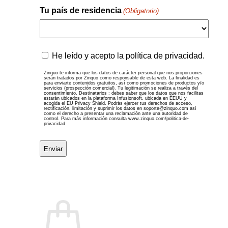
Tu país de residencia
(Obligatorio)
País
Zinquo
He leído y acepto la política de privacidad.
te
informa
Zinquo te informa que los datos de carácter personal que nos proporciones
serán tratados por Zinquo como responsable de esta web. La finalidad es
que
para enviarte contenidos gratuitos, así como promociones de productos y/o
servicios (prospección comercial). Tu legitimación se realiza a través del
los
consentimiento. Destinatarios : debes saber que los datos que nos facilitas
datos
estarán ubicados en la plataforma Infusionsoft, ubicada en EEUU y
acogida el EU Privacy Shield. Podrás ejercer tus derechos de acceso,
de
rectificación, limitación y suprimir los datos en soporte@zinquo.com así
como el derecho a presentar una reclamación ante una autoridad de
carácter
control. Para más información consulta www.zinquo.com/politica-de-
privacidad
personal
que
nos
proporciones
serán
tratados
por
Zinquo
como
responsable
de