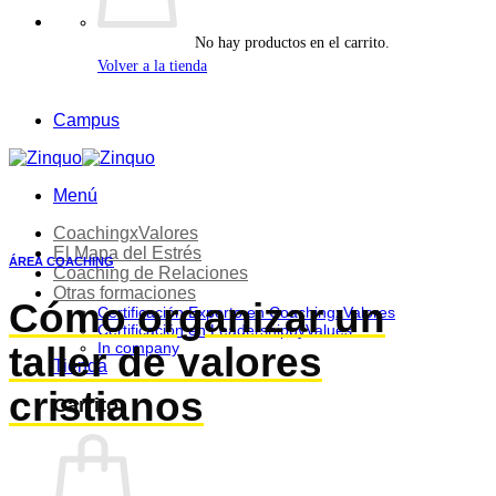
esta
web.
La
No hay productos en el carrito.
finalidad
Volver a la tienda
es
para
Campus
enviarte
contenidos
gratuitos,
así
Menú
como
promociones
CoachingxValores
de
El Mapa del Estrés
productos
ÁREA COACHING
Coaching de Relaciones
y/o
Otras formaciones
servicios
Cómo organizar un
Certificación Experto en CoachingxValores
(prospección
Certificación en LeadershipbyValues
comercial).
In company
taller de valores
Tu
Tienda
legitimación
cristianos
se
Carrito
realiza
a
través
del