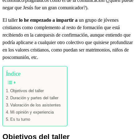
económico/pragmáticos como el de la comunicación (¿quién puede
autoridad
negar que Jesús fue un gran comunicador?).
de
control.
Para
El taller
lo he empezado a impartir a
un grupo de jóvenes
más
cristianos como complemento al resto de formación que está
información
recibiendo en la catequesis de confirmación, aunque entiendo que
consulta
www.zinquo.com/politica-
podría aplicarse a cualquier otro colectivo que quisiese profundizar
de-
en los valores cristianos, como puedan ser matrimonios, niños de
privacidad
poscomunión, etc.
(Obligatorio)
Índice
Objetivos del taller
Duración y partes del taller
Valoración de los asistentes
Mi opinión y experiencia
Es tu turno
Objetivos del taller