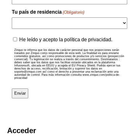
Tu país de residencia
(Obligatorio)
País
Zinquo
He leído y acepto la política de privacidad.
te
informa
Zinquo te informa que los datos de carácter personal que nos proporciones serán
tratados por Zinquo como responsable de esta web. La finalidad es para enviarte
que
contenidos gratuitos, así como promociones de productos y/o servicios (prospección
comercial). Tu legitimación se realiza a través del consentimiento. Destinatarios :
los
debes saber que los datos que nos facilitas estarán ubicados en la plataforma
datos
Infusionsoft, ubicada en EEUU y acogida el EU Privacy Shield. Podrás ejercer tus
derechos de acceso, rectificación, limitación y suprimir los datos en
de
soporte@zinquo.com así como el derecho a presentar una reclamación ante una
autoridad de control. Para más información consulta www.zinquo.com/politica-de-
carácter
privacidad
personal
que
nos
proporciones
serán
tratados
por
Zinquo
como
Acceder
responsable