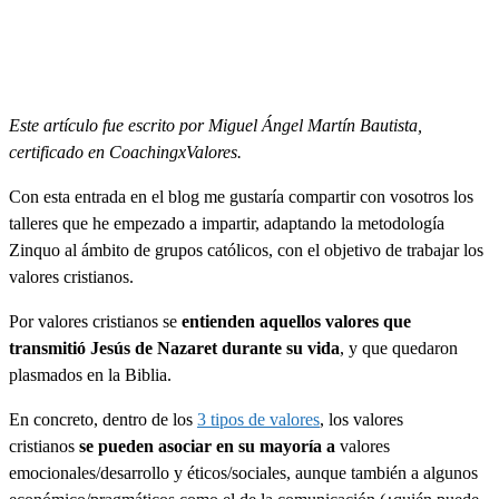
Shield.
Podrás
ejercer
tus
derechos
de
Este artículo fue escrito por Miguel Ángel Martín Bautista,
acceso,
rectificación,
certificado en CoachingxValores.
limitación
y
Con esta entrada en el blog me gustaría compartir con vosotros los
suprimir
talleres que he empezado a impartir, adaptando la metodología
los
datos
Zinquo al ámbito de grupos católicos, con el objetivo de trabajar los
en
valores cristianos.
soporte@zinquo.com
así
Por valores cristianos se
entienden aquellos valores que
como
el
transmitió Jesús de Nazaret durante su vida
, y que quedaron
derecho
plasmados en la Biblia.
a
presentar
En concreto, dentro de los
3 tipos de valores
, los valores
una
cristianos
se pueden asociar en su mayoría a
valores
reclamación
ante
emocionales/desarrollo y éticos/sociales, aunque también a algunos
una