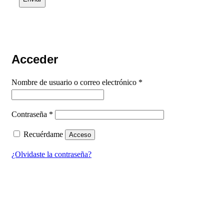
nos
proporciones
serán
tratados
por
Zinquo
como
Acceder
responsable
de
Obligatorio
Nombre de usuario o correo electrónico
*
esta
web.
La
finalidad
Obligatorio
Contraseña
*
es
para
Recuérdame
Acceso
enviarte
contenidos
¿Olvidaste la contraseña?
gratuitos,
así
como
promociones
de
productos
y/o
servicios