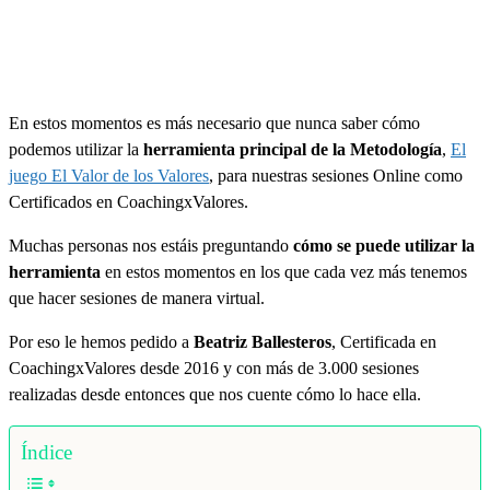
Shield.
Podrás
ejercer
tus
derechos
de
En estos momentos es más necesario que nunca saber cómo
acceso,
rectificación,
podemos utilizar la
herramienta principal de la Metodología
,
El
limitación
juego El Valor de los Valores
, para nuestras sesiones Online como
y
Certificados en CoachingxValores.
suprimir
los
datos
Muchas personas nos estáis preguntando
cómo se puede utilizar la
en
herramienta
en estos momentos en los que cada vez más tenemos
soporte@zinquo.com
que hacer sesiones de manera virtual.
así
como
el
Por eso le hemos pedido a
Beatriz Ballesteros
, Certificada en
derecho
CoachingxValores desde 2016 y con más de 3.000 sesiones
a
realizadas desde entonces que nos cuente cómo lo hace ella.
presentar
una
reclamación
Índice
ante
una