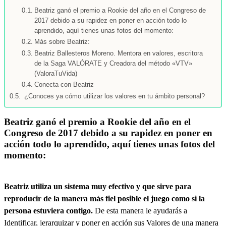
autoridad
Beatriz ganó el premio a Rookie del año en el Congreso de
de
2017 debido a su rapidez en poner en acción todo lo
control.
Para
aprendido, aquí tienes unas fotos del momento:
más
Más sobre Beatriz:
información
Beatriz Ballesteros Moreno. Mentora en valores, escritora
consulta
de la Saga VALÓRATE y Creadora del método «VTV»
www.zinquo.com/politica-
(ValoraTuVida)
de-
Conecta con Beatriz
privacidad
(Obligatorio)
¿Conoces ya cómo utilizar los valores en tu ámbito personal?
Beatriz ganó el premio a Rookie del año en el
Congreso de 2017 debido a su rapidez en poner en
acción todo lo aprendido, aquí tienes unas fotos del
momento:
Beatriz utiliza un sistema muy efectivo y que sirve para
reproducir de la manera más fiel posible el juego como si la
persona estuviera contigo.
De esta manera le ayudarás a
Identificar, jerarquizar y poner en acción sus Valores de una manera