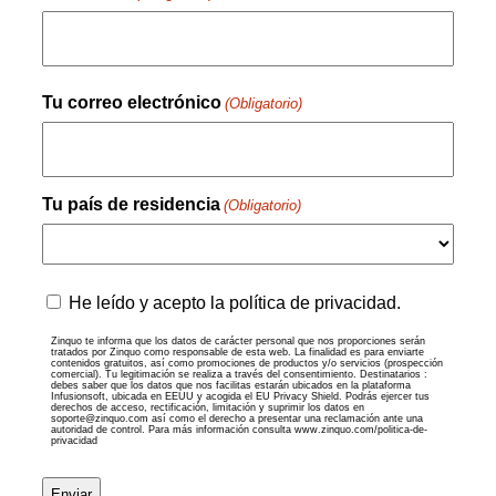
Nombre
Tu correo electrónico
(Obligatorio)
Tu país de residencia
(Obligatorio)
País
Zinquo
He leído y acepto la política de privacidad.
te
informa
Zinquo te informa que los datos de carácter personal que nos proporciones serán
tratados por Zinquo como responsable de esta web. La finalidad es para enviarte
que
contenidos gratuitos, así como promociones de productos y/o servicios (prospección
comercial). Tu legitimación se realiza a través del consentimiento. Destinatarios :
los
debes saber que los datos que nos facilitas estarán ubicados en la plataforma
datos
Infusionsoft, ubicada en EEUU y acogida el EU Privacy Shield. Podrás ejercer tus
derechos de acceso, rectificación, limitación y suprimir los datos en
de
soporte@zinquo.com así como el derecho a presentar una reclamación ante una
autoridad de control. Para más información consulta www.zinquo.com/politica-de-
carácter
privacidad
personal
que