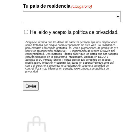
Tu país de residencia
(Obligatorio)
País
Zinquo
He leído y acepto la política de privacidad.
te
informa
Zinquo te informa que los datos de carácter personal que nos proporciones
serán tratados por Zinquo como responsable de esta web. La finalidad es
que
para enviarte contenidos gratuitos, así como promociones de productos y/o
servicios (prospección comercial). Tu legitimación se realiza a través del
los
consentimiento. Destinatarios : debes saber que los datos que nos facilitas
datos
estarán ubicados en la plataforma Infusionsoft, ubicada en EEUU y
acogida el EU Privacy Shield. Podrás ejercer tus derechos de acceso,
de
rectificación, limitación y suprimir los datos en soporte@zinquo.com así
como el derecho a presentar una reclamación ante una autoridad de
carácter
control. Para más información consulta www.zinquo.com/politica-de-
privacidad
personal
que
nos
proporciones
serán
tratados
por
Zinquo
como
responsable
de