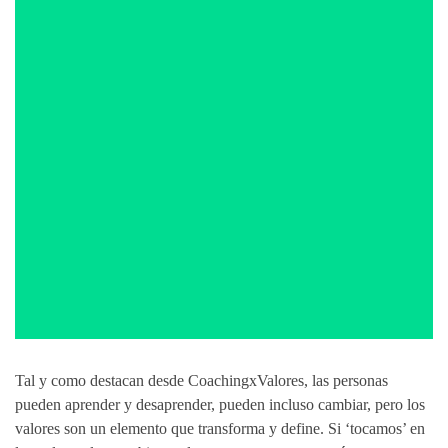
Descubre la 1ª
Herramienta de
Diagnóstico del
Liderazgo basada
íntegramente en Valores
MÁS INFO
Tal y como destacan desde CoachingxValores, las personas
pueden aprender y desaprender, pueden incluso cambiar, pero los
valores son un elemento que transforma y define. Si ‘tocamos’ en