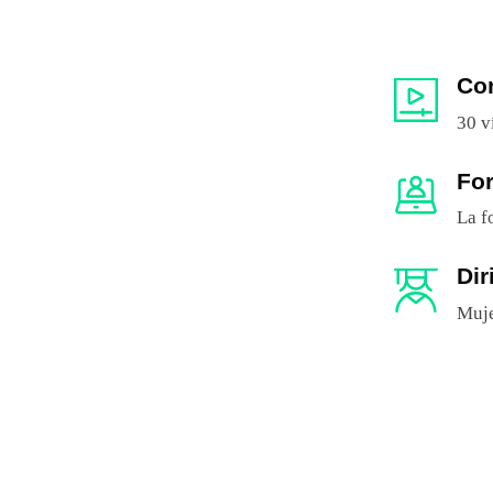
Co
30 v
Fo
La f
Dir
Muje