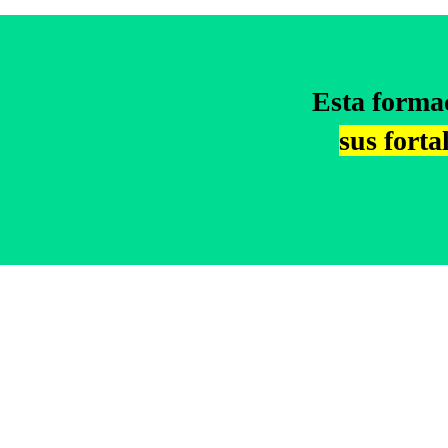
Esta formac
sus forta
¿QUÉ TE LLEVARÁS?