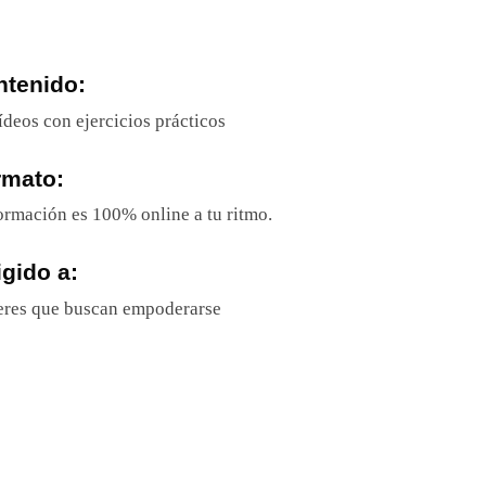
ntenido:
ídeos con ejercicios prácticos
rmato:
ormación es 100% online a tu ritmo.
igido a:
res que buscan empoderarse