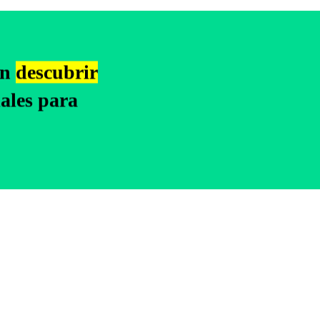
an
descubrir
ales para