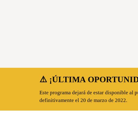
manera valiosa
Apuntarme ahora
⚠️ ¡ÚLTIMA OPORTUNI
Este programa dejará de estar disponible al 
definitivamente el 20 de marzo de 2022.
En este vídeo Anne te presenta su programa.