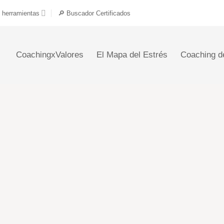
 herramientas
🔎 Buscador Certificados
CoachingxValores
El Mapa del Estrés
Coaching d
LIOSA
esenciales para avanzar de