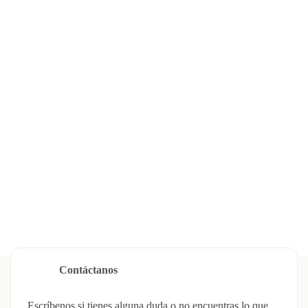
Todo listo
Enhorabuena, te has inscrito
correctamente
⚠️ El lunes 19 de junio recibirás un correo con tus
datos de acceso al curso.
¿Tienes dudas?
Si tienes alguna pregunta envía un Whatsapp a Mónica
haciendo click en el botón.
Enviar WhatsApp
Contáctanos
Escríbenos si tienes alguna duda o no encuentras lo que