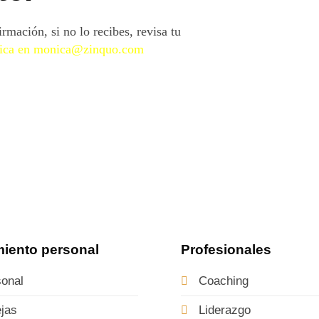
mación, si no lo recibes, revisa tu
ica en monica@zinquo.com
miento personal
Profesionales
onal
Coaching
jas
Liderazgo