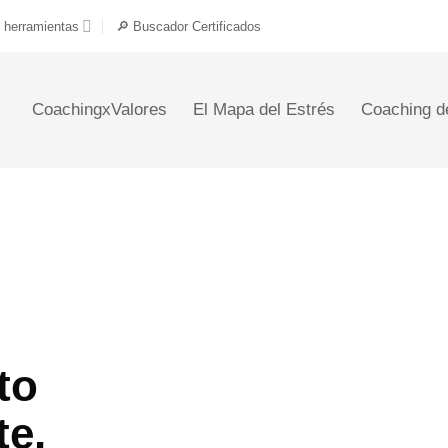
 herramientas
🔎 Buscador Certificados
CoachingxValores
El Mapa del Estrés
Coaching d
to
te.