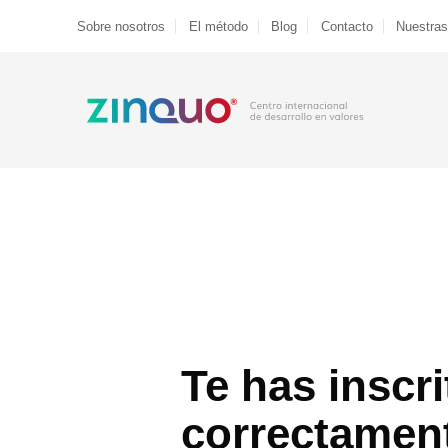
Saltar
Sobre nosotros
El método
Blog
Contacto
Nuestras
al
contenido
Te has inscri
correctamen