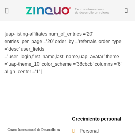
Saltar
al
contenido
[uap-listing-affiliates num_of_entries =’20’
entries_per_page =’20’ order_by =’referrals’ order_type
=’desc’ user_fields
=’user_login,first_name,last_name,uap_avatar’ theme
=’uap-theme_10′ color_scheme =’38cbcb’ columns =’6′
align_center =’1′ ]
Crecimiento personal
Centro Internacional de Desarrollo en
Personal