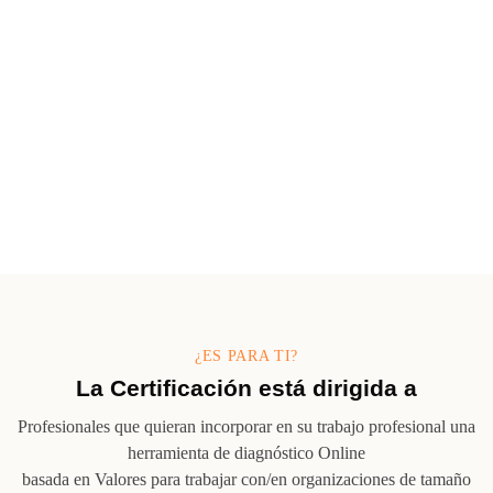
¿CUÁL ES EL OBJETIVO?
Incorporar la herramienta de diagnóstico
LeadershipbyValues.
El único programa formativo que te permite conocer a fondo la
herramienta, saber usarla e interpretar el diagnóstico que emerge
de la misma.
¿ES PARA TI?
La Certificación está dirigida a
Profesionales que quieran incorporar en su trabajo profesional una
herramienta de diagnóstico Online
basada en Valores para trabajar con/en organizaciones de tamaño