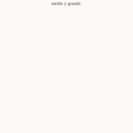
medio y grande.
Consultores de Organización
Profesionales de RRHH
Coaches ejecutivos