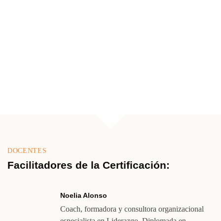
17 y 18 de octubre de 2020
Próxima edición presencial BCN
24 y 25 de noviembre de 2020
Próxima edición Online
Disponible en el 2º Trimestre de 2021
DOCENTES
Facilitadores de la Certificación:
Noelia Alonso
Coach, formadora y consultora organizacional
especialista en Liderazgo. Diplomada en