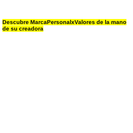
Descubre MarcaPersonalxValores de la mano
de su creadora