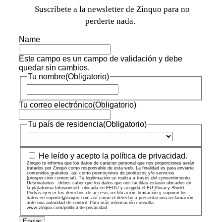
Suscríbete a la newsletter de Zinquo para no
perderte nada.
Name
Este campo es un campo de validación y debe
quedar sin cambios.
Tu nombre
(Obligatorio)
Nombre
Tu correo electrónico
(Obligatorio)
Tu país de residencia
(Obligatorio)
País
Zinquo
He leído y acepto la política de privacidad.
te
Zinquo te informa que los datos de carácter personal que nos proporciones serán
tratados por Zinquo como responsable de esta web. La finalidad es para enviarte
informa
contenidos gratuitos, así como promociones de productos y/o servicios
(prospección comercial). Tu legitimación se realiza a través del consentimiento.
que
Destinatarios : debes saber que los datos que nos facilitas estarán ubicados en
la plataforma Infusionsoft, ubicada en EEUU y acogida el EU Privacy Shield.
los
Podrás ejercer tus derechos de acceso, rectificación, limitación y suprimir los
datos
datos en soporte@zinquo.com así como el derecho a presentar una reclamación
ante una autoridad de control. Para más información consulta
de
www.zinquo.com/politica-de-privacidad
carácter