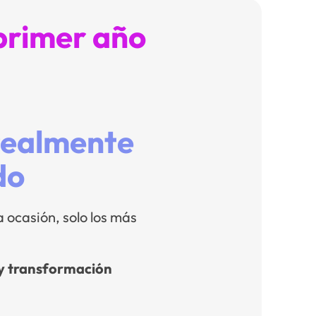
 primer año
 realmente
do
 ocasión, solo los más
 y transformación