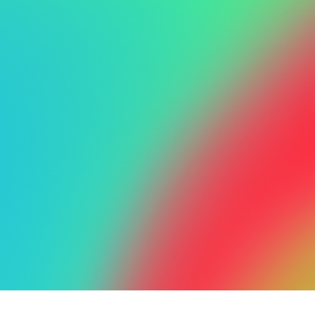
altades invisibles.
l emprendimiento y el desarrollo personal, el
 más emociones de las que crees.
de estar afectando:
para subir precios.
brar lo que realmente vales.
d al hablar de dinero.
de que “no es tan importante”.
tante a perderlo.
ación financiera.
nestables porque internamente no te sientes