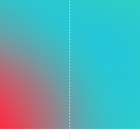
historia, es le
En el mundo de
dinero activa
Cómo nos pue
Dificultad 
Miedo a co
Incomodida
Sensación 
Miedo cons
Desorganiz
Ingresos i