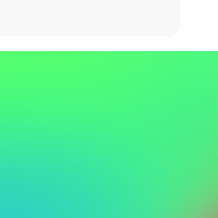
RIMESTRE
ión con el dinero
ar dinero sin culpa
 solo una cifra, es identidad, es creencias, es