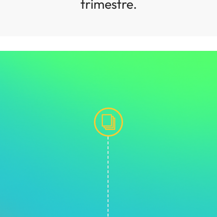
trimestre.
PRIMER T
Relac
Permítete gan
El dinero no es