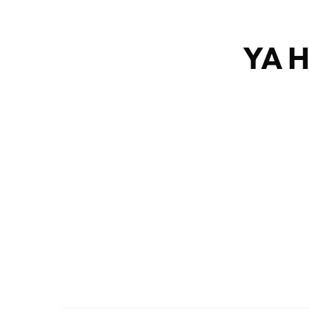
YA 
Mensual
67 €
ME APUNTO