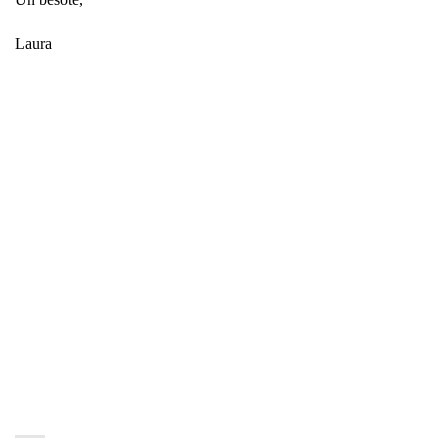
Laura
Únete al grupo de
WhatsApp que
hemos creado
exclusivamente
para el evento