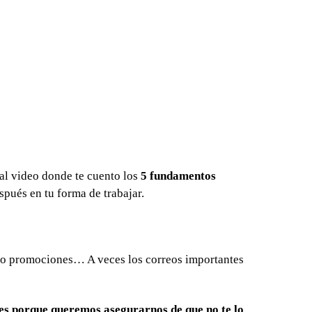
 al video donde te cuento los
5 fundamentos
pués en tu forma de trabajar.
m o promociones… A veces los correos importantes
es porque queremos asegurarnos de que no te lo