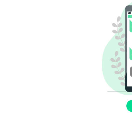
 de
 hemos
vamente
aciones.