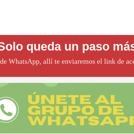
Solo queda un paso má
de WhatsApp, allí te enviaremos el link de acc