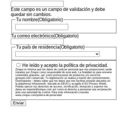
Este campo es un campo de validación y debe
quedar sin cambios.
Tu nombre
(Obligatorio)
Nombre
Tu correo electrónico
(Obligatorio)
Tu país de residencia
(Obligatorio)
País
Zinquo
He leído y acepto la política de privacidad.
te
Zinquo te informa que los datos de carácter personal que nos proporciones serán
tratados por Zinquo como responsable de esta web. La finalidad es para enviarte
informa
contenidos gratuitos, así como promociones de productos y/o servicios
(prospección comercial). Tu legitimación se realiza a través del consentimiento.
que
Destinatarios : debes saber que los datos que nos facilitas estarán ubicados en
la plataforma Infusionsoft, ubicada en EEUU y acogida el EU Privacy Shield.
los
Podrás ejercer tus derechos de acceso, rectificación, limitación y suprimir los
datos
datos en soporte@zinquo.com así como el derecho a presentar una reclamación
ante una autoridad de control. Para más información consulta
de
www.zinquo.com/politica-de-privacidad
carácter
personal
que
nos
proporciones
serán